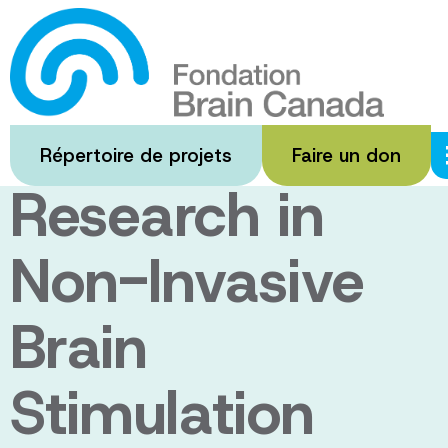
Passer
au
Canadian
contenu
principal
Platform for
Répertoire de projets
Faire un don
Research in
Non-Invasive
Brain
Stimulation