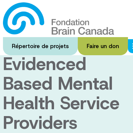
Passer
au
Capacity
contenu
principal
Building for
Répertoire de projets
Faire un don
Evidenced
Based Mental
Health Service
Providers