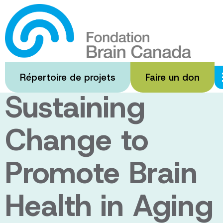
Passer
au
Changing
contenu
principal
Behaviour and
Répertoire de projets
Faire un don
Sustaining
Change to
Promote Brain
Health in Aging