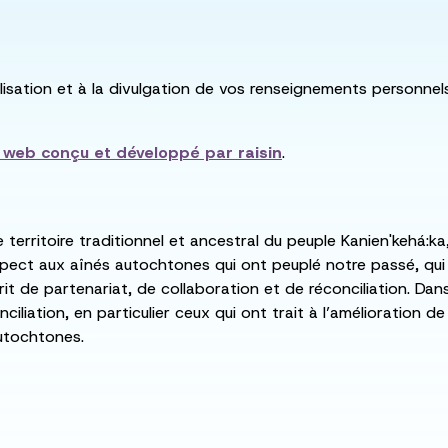
utilisation et à la divulgation de vos renseignements personne
e web conçu et développé par
raisin
.
e territoire traditionnel et ancestral du peuple Kanien'kehá
spect aux aînés autochtones qui ont peuplé notre passé, qu
rit de partenariat, de collaboration et de réconciliation. Da
ciliation, en particulier ceux qui ont trait à l’amélioration 
utochtones.