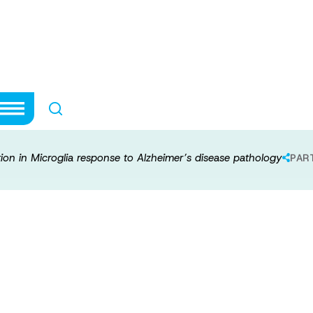
 translation in M
heimer’s disease
ion in Microglia response to Alzheimer’s disease pathology
PAR