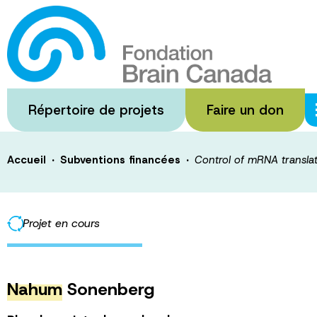
Passer
au
Control of mRNA
contenu
principal
response to Alz
Répertoire de projets
Faire un don
·
·
Accueil
Subventions financées
Control of mRNA translat
Projet en cours
Nahum
Sonenberg