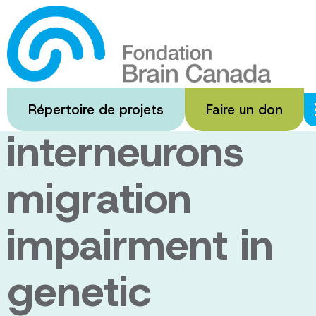
Passer
au
Cortical
contenu
principal
GABAergic
Répertoire de projets
Faire un don
interneurons
migration
impairment in
genetic