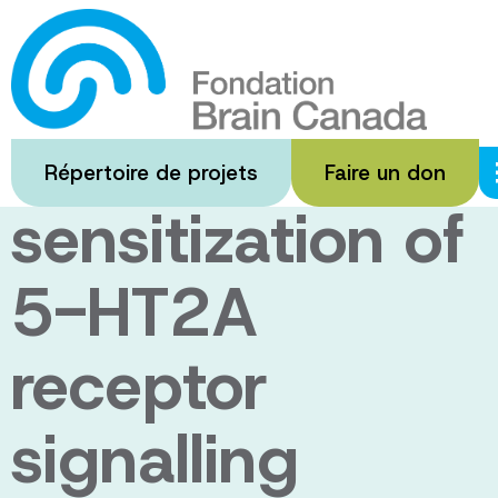
Passer
au
CRF receptor-
contenu
principal
mediated
Répertoire de projets
Faire un don
sensitization of
5-HT2A
receptor
signalling