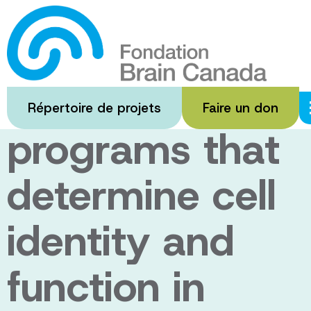
Passer
au
Decoding the
contenu
principal
RNA stability
Répertoire de projets
Faire un don
programs that
determine cell
identity and
function in