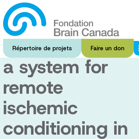
Passer
au
Development
contenu
principal
and testing of
Répertoire de projets
Faire un don
a system for
remote
ischemic
conditioning in