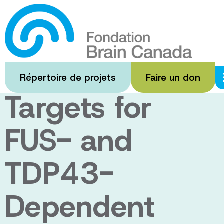
Passer
au
Discovery of
contenu
principal
Therapeutic
Répertoire de projets
Faire un don
Targets for
FUS- and
TDP43-
Dependent