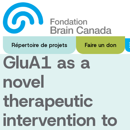
Passer
au
Disrupting
contenu
principal
VCP/p97-
Répertoire de projets
Faire un don
GluA1 as a
novel
therapeutic
intervention to