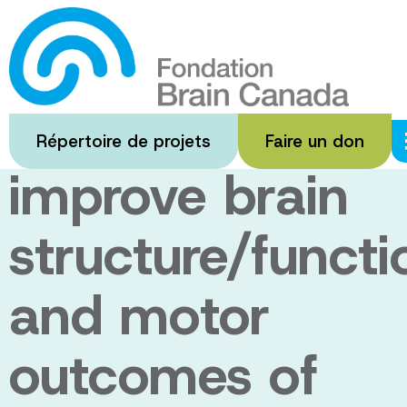
Passer
au
Does
contenu
principal
rehabilitation
Répertoire de projets
Faire un don
improve brain
structure/functi
and motor
outcomes of