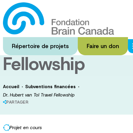
Passer
au
Dr. Hubert van
contenu
principal
Tol Travel
Répertoire de projets
Faire un don
Fellowship
·
·
Accueil
Subventions financées
Dr. Hubert van Tol Travel Fellowship
PARTAGER
Projet en cours