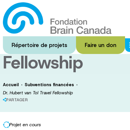
Passer
au
Dr. Hubert van
contenu
principal
Tol Travel
Répertoire de projets
Faire un don
Fellowship
·
·
Accueil
Subventions financées
Dr. Hubert van Tol Travel Fellowship
PARTAGER
Projet en cours