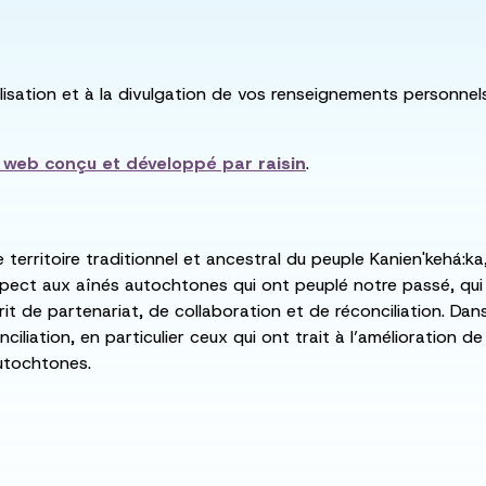
utilisation et à la divulgation de vos renseignements personne
e web conçu et développé par
raisin
.
e territoire traditionnel et ancestral du peuple Kanien'kehá
spect aux aînés autochtones qui ont peuplé notre passé, qu
rit de partenariat, de collaboration et de réconciliation. Da
ciliation, en particulier ceux qui ont trait à l’amélioration 
utochtones.