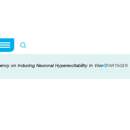
f72 Deficiency o
citability In Vi
iency on Inducing Neuronal Hyperexcitability In Vivo
PARTAGER