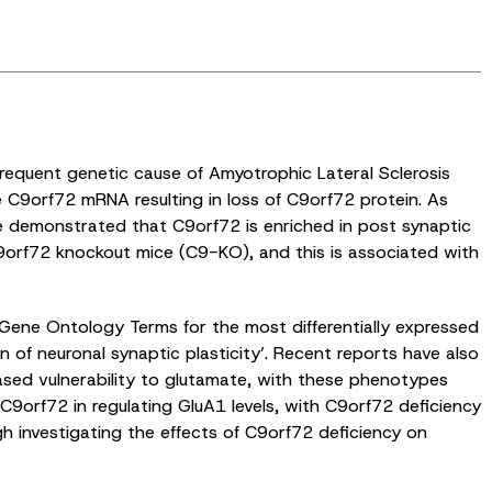
requent genetic cause of Amyotrophic Lateral Sclerosis
C9orf72 mRNA resulting in loss of C9orf72 protein. As
ave demonstrated that C9orf72 is enriched in post synaptic
9orf72 knockout mice (C9-KO), and this is associated with
 Gene Ontology Terms for the most differentially expressed
n of neuronal synaptic plasticity’. Recent reports have also
sed vulnerability to glutamate, with these phenotypes
C9orf72 in regulating GluA1 levels, with C9orf72 deficiency
gh investigating the effects of C9orf72 deficiency on