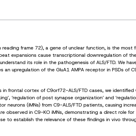
ading frame 72), a gene of unclear function, is the most f
at expansions cause transcriptional downregulation of the 
to understand its role in the pathogenesis of ALS/FTD. We h
ses an upregulation of the GluA1 AMPA receptor in PSDs of C
 in frontal cortex of C9orf72-ALS/FTD cases, we identified
ing’, ‘regulation of post synapse organization’ and ‘regulatio
tor neurons (iMNs) from C9-ALS/FTD patients, causing increa
are observed in C9-KO iMNs, demonstrating a direct role for 
e to establish the relevance of these findings in vivo throu