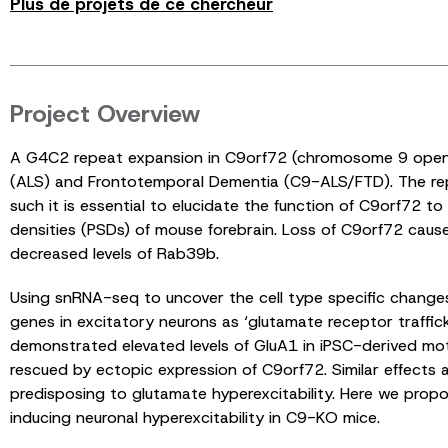
Plus de projets de ce chercheur
Project Overview
A G4C2 repeat expansion in C9orf72 (chromosome 9 open re
(ALS) and Frontotemporal Dementia (C9-ALS/FTD). The repe
such it is essential to elucidate the function of C9orf72 
densities (PSDs) of mouse forebrain. Loss of C9orf72 cau
decreased levels of Rab39b.
Using snRNA-seq to uncover the cell type specific changes
genes in excitatory neurons as ‘glutamate receptor traffick
demonstrated elevated levels of GluA1 in iPSC-derived mo
rescued by ectopic expression of C9orf72. Similar effects 
predisposing to glutamate hyperexcitability. Here we propos
inducing neuronal hyperexcitability in C9-KO mice.