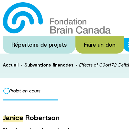
Passer
au
Effects of C9or
contenu
principal
Neuronal Hyperex
Répertoire de projets
Faire un don
·
·
Accueil
Subventions financées
Effects of C9orf72 Defic
Projet en cours
Janice
Robertson