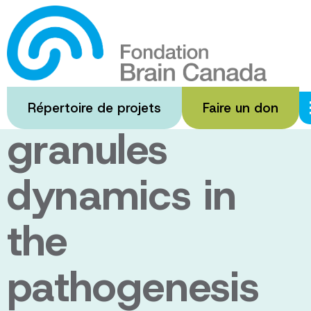
Passer
au
Elucidating the
contenu
principal
role of stress
Répertoire de projets
Faire un don
granules
dynamics in
the
pathogenesis