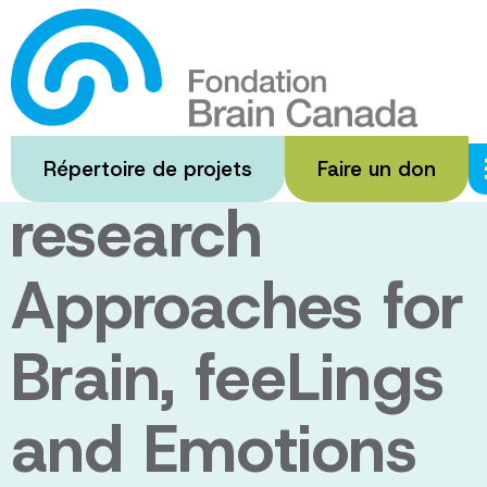
Passer
au
Enabling
contenu
principal
Neuroscience
Répertoire de projets
Faire un don
research
Approaches for
Brain, feeLings
and Emotions