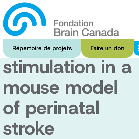
Passer
au
Evaluating
contenu
principal
therapeutic
Répertoire de projets
Faire un don
stimulation in a
mouse model
of perinatal
stroke