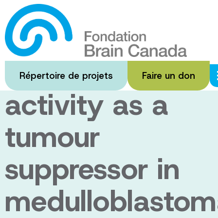
Passer
au
Evaluation of
contenu
principal
electrical
Répertoire de projets
Faire un don
activity as a
tumour
suppressor in
medulloblastom