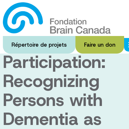
Passer
au
From
contenu
principal
Substitution to
Répertoire de projets
Faire un don
Participation:
Recognizing
Persons with
Dementia as