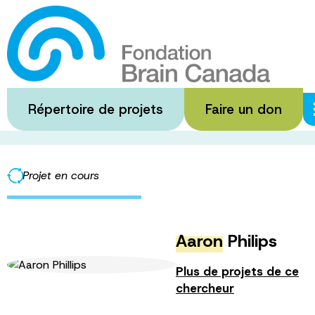
Passer
au
HEMO Trial
contenu
principal
Répertoire de projets
Faire un don
·
·
Accueil
Subventions financées
HEMO Trial
PARTAGER
Projet en cours
Aaron
Philips
Plus de projets de ce
chercheur