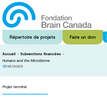
Passer
au
Humans and
contenu
principal
the Microbiome
Répertoire de projets
Faire un don
·
·
Accueil
Subventions financées
Humans and the Microbiome
PARTAGER
Projet terminé