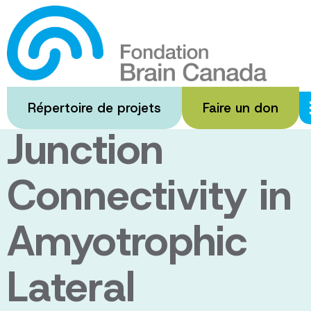
Passer
au
Impaired
contenu
principal
Neuromuscular
Répertoire de projets
Faire un don
Junction
Connectivity in
Amyotrophic
Lateral