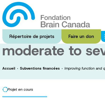
Passer
au
Improving functi
contenu
principal
rehabilitation f
Répertoire de projets
Faire un don
moderate to se
·
·
Accueil
Subventions financées
Improving function and qu
Projet en cours