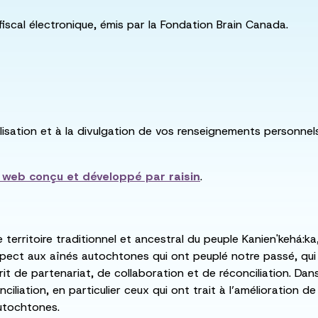
fiscal électronique, émis par la Fondation Brain Canada.
utilisation et à la divulgation de vos renseignements personne
e web conçu et développé par
raisin
.
e territoire traditionnel et ancestral du peuple Kanien'kehá
spect aux aînés autochtones qui ont peuplé notre passé, qu
rit de partenariat, de collaboration et de réconciliation. Da
ciliation, en particulier ceux qui ont trait à l’amélioration 
utochtones.