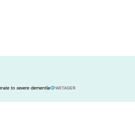
 life:
 residents with
derate to severe dementia
PARTAGER