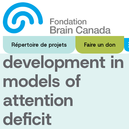
Passer
au
Interrogating
contenu
principal
the role of glial
Répertoire de projets
Faire un don
development in
models of
attention
deficit