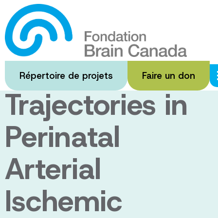
Passer
au
Longitudinal
contenu
principal
Neurocognitive
Répertoire de projets
Faire un don
Trajectories in
Perinatal
Arterial
Ischemic