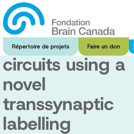
Passer
au
Mapping
contenu
principal
neuronal
Répertoire de projets
Faire un don
circuits using a
novel
transsynaptic
labelling