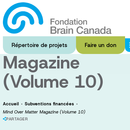
Passer
au
Mind Over
contenu
principal
Matter
Répertoire de projets
Faire un don
Magazine
(Volume 10)
·
·
Accueil
Subventions financées
Mind Over Matter Magazine (Volume 10)
PARTAGER