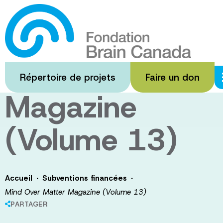
Passer
au
Mind Over
contenu
principal
Matter
Répertoire de projets
Faire un don
Magazine
(Volume 13)
·
·
Accueil
Subventions financées
Mind Over Matter Magazine (Volume 13)
PARTAGER