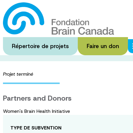
Passer
au
Mind Over Matt
contenu
principal
Répertoire de projets
Faire un don
·
·
Accueil
Subventions financées
Mind Over Matter Magaz
Projet terminé
Partners and Donors
Women's Brain Health Initiative
TYPE DE SUBVENTION