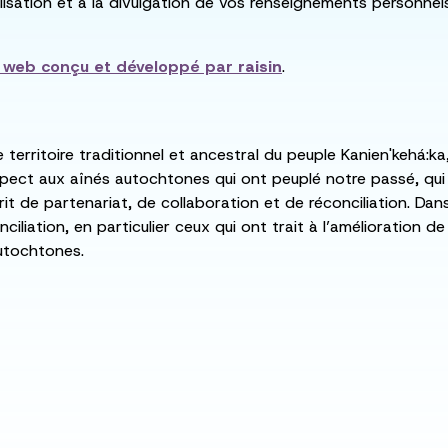
utilisation et à la divulgation de vos renseignements personne
e web conçu et développé par
raisin
.
e territoire traditionnel et ancestral du peuple Kanien'kehá
spect aux aînés autochtones qui ont peuplé notre passé, qu
rit de partenariat, de collaboration et de réconciliation. Da
ciliation, en particulier ceux qui ont trait à l’amélioration 
utochtones.