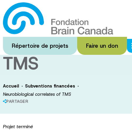
Passer
au
Neurobiological
contenu
principal
correlates of
Répertoire de projets
Faire un don
TMS
·
·
Accueil
Subventions financées
Neurobiological correlates of TMS
PARTAGER
Projet terminé