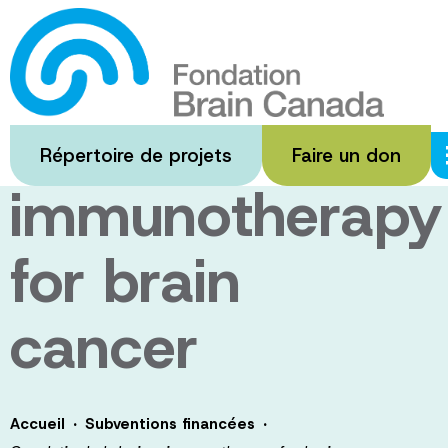
Passer
au
Oncolytic
contenu
principal
rhabdovirus
Répertoire de projets
Faire un don
immunotherapy
for brain
cancer
·
·
Accueil
Subventions financées