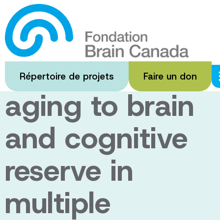
Passer
au
Polygenic
contenu
principal
applications of
Répertoire de projets
Faire un don
aging to brain
and cognitive
reserve in
multiple