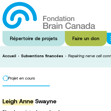
Passer
au
Repairing nerve
contenu
principal
disease
Répertoire de projets
Faire un don
·
·
Accueil
Subventions financées
Repairing nerve cell conn
Projet en cours
Leigh Anne
Swayne