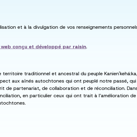
utilisation et à la divulgation de vos renseignements personne
e web conçu et développé par
raisin
.
e territoire traditionnel et ancestral du peuple Kanien'kehá
spect aux aînés autochtones qui ont peuplé notre passé, qu
rit de partenariat, de collaboration et de réconciliation. Da
ciliation, en particulier ceux qui ont trait à l’amélioration 
utochtones.