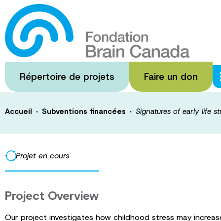
Passer
au
Signatures of ear
contenu
principal
Alzheimer’s dis
Répertoire de projets
Faire un don
·
·
Accueil
Subventions financées
Signatures of early life s
Projet en cours
Project Overview
Our project investigates how childhood stress may increase