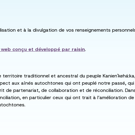
utilisation et à la divulgation de vos renseignements personne
e web conçu et développé par
raisin
.
e territoire traditionnel et ancestral du peuple Kanien'kehá
spect aux aînés autochtones qui ont peuplé notre passé, qu
rit de partenariat, de collaboration et de réconciliation. Da
ciliation, en particulier ceux qui ont trait à l’amélioration 
utochtones.