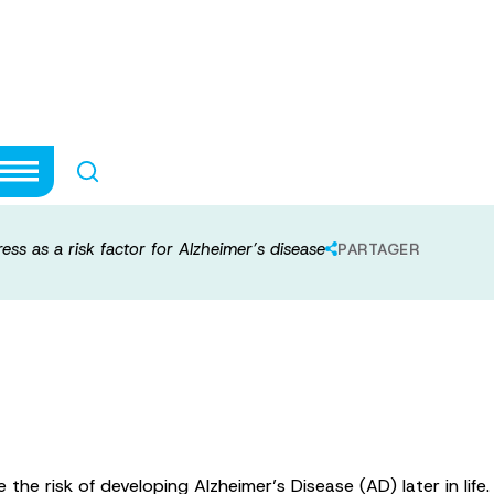
ly life stress as 
ease
tress as a risk factor for Alzheimer’s disease
PARTAGER
 the risk of developing Alzheimer’s Disease (AD) later in lif