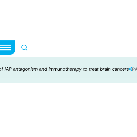
bination of IAP
o treat brain c
 of IAP antagonism and immunotherapy to treat brain cancers
P