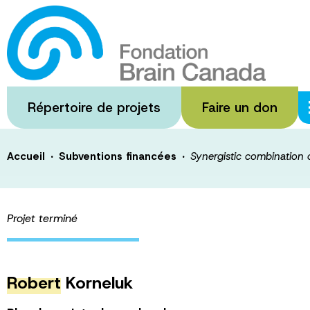
Passer
au
Synergistic com
contenu
principal
immunotherapy t
Répertoire de projets
Faire un don
·
·
Accueil
Subventions financées
Synergistic combination
Projet terminé
Robert
Korneluk