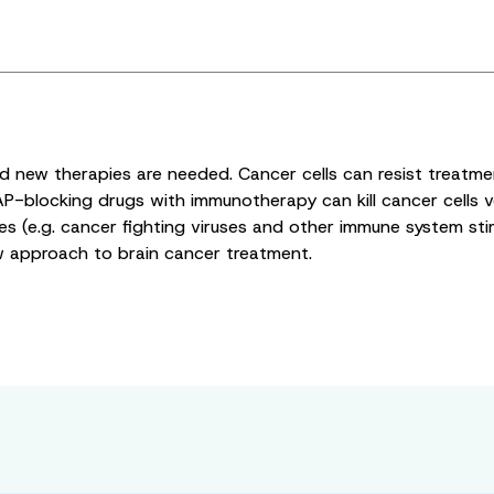
nd new therapies are needed. Cancer cells can resist treatme
P-blocking drugs with immunotherapy can kill cancer cells ve
es (e.g. cancer fighting viruses and other immune system stim
 new approach to brain cancer treatment.