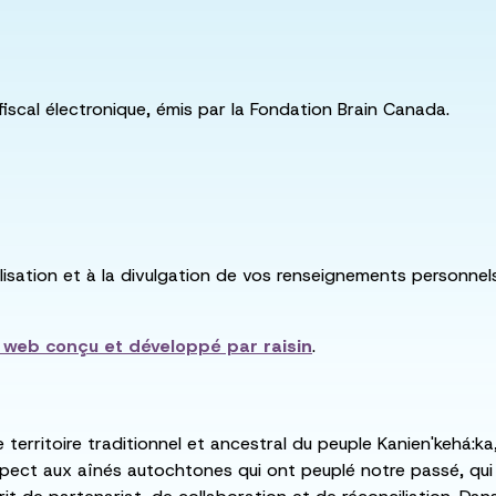
fiscal électronique, émis par la Fondation Brain Canada.
utilisation et à la divulgation de vos renseignements personne
e web conçu et développé par
raisin
.
e territoire traditionnel et ancestral du peuple Kanien'kehá
spect aux aînés autochtones qui ont peuplé notre passé, qu