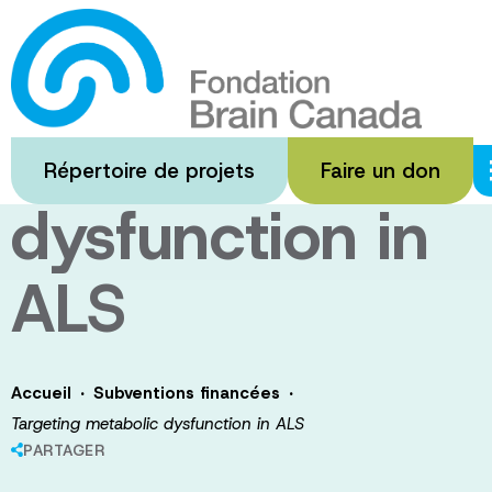
Passer
au
Targeting
contenu
principal
metabolic
Répertoire de projets
Faire un don
dysfunction in
ALS
·
·
Accueil
Subventions financées
Targeting metabolic dysfunction in ALS
PARTAGER