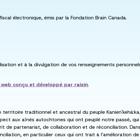
fiscal électronique, émis par la Fondation Brain Canada.
utilisation et à la divulgation de vos renseignements personne
e web conçu et développé par
raisin
.
e territoire traditionnel et ancestral du peuple Kanien'kehá
spect aux aînés autochtones qui ont peuplé notre passé, qu
rit de partenariat, de collaboration et de réconciliation. Da
ciliation, en particulier ceux qui ont trait à l’amélioration 