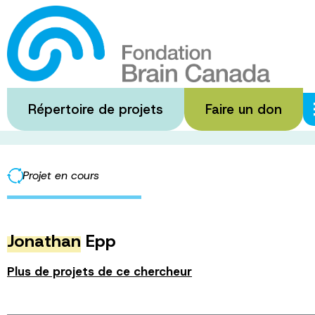
Passer
au
Targeting Neuro
contenu
principal
Répertoire de projets
Faire un don
·
·
Accueil
Subventions financées
Targeting Neuronal GFAP 
Projet en cours
Jonathan
Epp
Plus de projets de ce chercheur