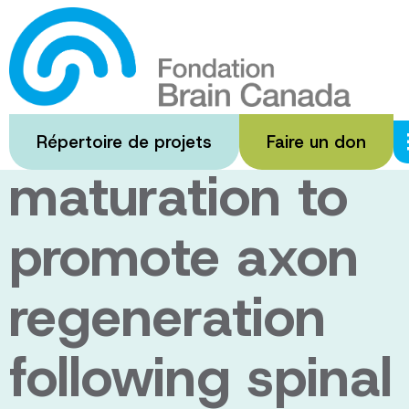
Passer
au
Targeting
contenu
principal
neuronal
Répertoire de projets
Faire un don
maturation to
promote axon
regeneration
following spinal