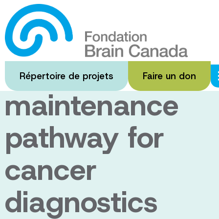
Passer
au
Targeting the
contenu
principal
telomere
Répertoire de projets
Faire un don
maintenance
pathway for
cancer
diagnostics