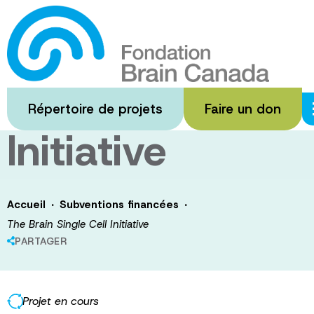
Passer
au
The Brain
contenu
principal
Single Cell
Répertoire de projets
Faire un don
Initiative
·
·
Accueil
Subventions financées
The Brain Single Cell Initiative
PARTAGER
Projet en cours