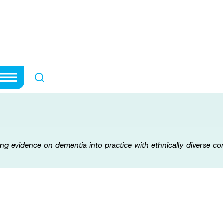
work: Moving evi
actice with ethn
ng evidence on dementia into practice with ethnically diverse c