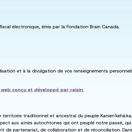
fiscal électronique, émis par la Fondation Brain Canada.
utilisation et à la divulgation de vos renseignements personne
e web conçu et développé par
raisin
.
e territoire traditionnel et ancestral du peuple Kanien'kehá
spect aux aînés autochtones qui ont peuplé notre passé, qu
rit de partenariat, de collaboration et de réconciliation. Da