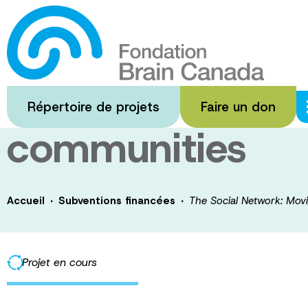
Passer
au
The Social Net
contenu
principal
dementia into pr
Répertoire de projets
Faire un don
communities
·
·
Accueil
Subventions financées
The Social Network: Movi
Projet en cours