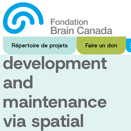
Passer
au
Understanding
contenu
principal
brain
Répertoire de projets
Faire un don
development
and
maintenance
via spatial