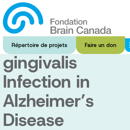
Passer
au
Understanding
contenu
principal
Porphyromonas
Répertoire de projets
Faire un don
gingivalis
Infection in
Alzheimer’s
Disease