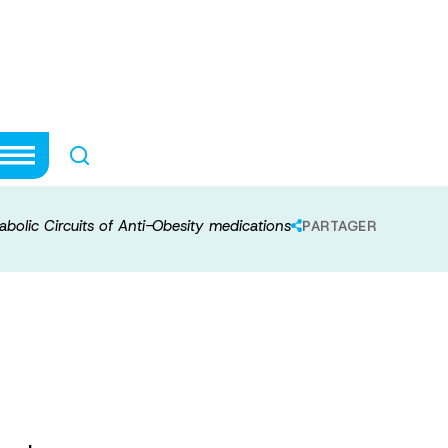
NeuroMetabolic C
tions
abolic Circuits of Anti-Obesity medications
PARTAGER