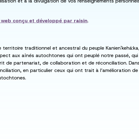
utilisation et à la divulgation de vos renseignements personne
e web conçu et développé par
raisin
.
e territoire traditionnel et ancestral du peuple Kanien'kehá
spect aux aînés autochtones qui ont peuplé notre passé, qu
rit de partenariat, de collaboration et de réconciliation. Da
ciliation, en particulier ceux qui ont trait à l’amélioration 
utochtones.