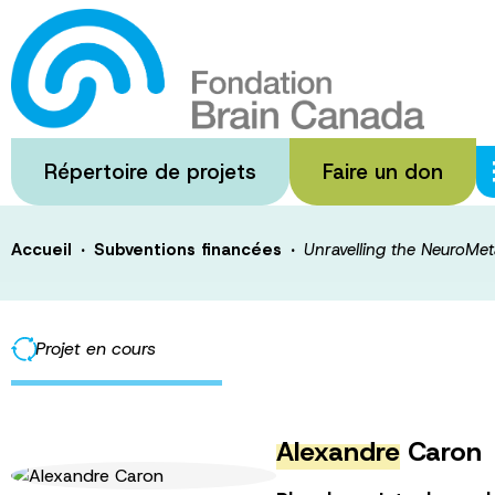
Passer
au
Unravelling the 
contenu
principal
Obesity medica
Répertoire de projets
Faire un don
·
·
Accueil
Subventions financées
Unravelling the NeuroMet
Projet en cours
Alexandre
Caron