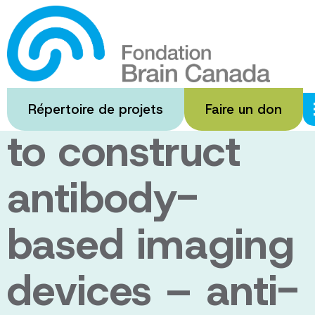
Passer
au
Using synthetic
contenu
principal
antibody parts
Répertoire de projets
Faire un don
to construct
antibody-
based imaging
devices – anti-