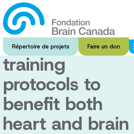
Passer
au
Verifying
contenu
principal
aerobic
Répertoire de projets
Faire un don
training
protocols to
benefit both
heart and brain