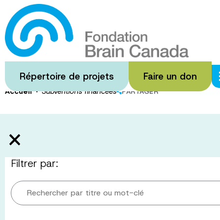
Passer
au
Subventions
contenu
principal
Répertoire de projets
Faire un don
·
Accueil
Subventions financées
PARTAGER
Filtrer par:
Rechercher par titre ou mot-clé