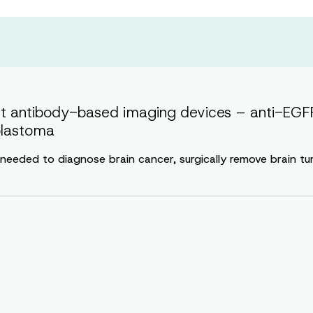
uct antibody-based imaging devices – anti-EG
blastoma
e needed to diagnose brain cancer, surgically remove brain 