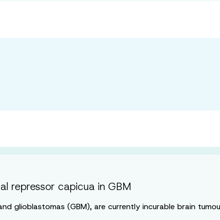
nal repressor capicua in GBM
nd glioblastomas (GBM), are currently incurable brain tumou