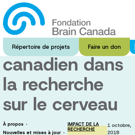
Passer
au
Célébration du
contenu
principal
leadership
Répertoire de projets
Faire un don
canadien dans
la recherche
sur le cerveau
·
À propos
IMPACT DE LA
1 octobre,
RECHERCHE
·
2018
Nouvelles et mises à jour