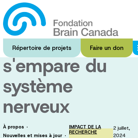
Passer
au
Comment le
contenu
principal
cancer
Répertoire de projets
Faire un don
s'empare du
système
nerveux
·
À propos
IMPACT DE LA
2 juillet,
RECHERCHE
·
2024
Nouvelles et mises à jour