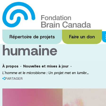
Passer
au
L'homme et le m
contenu
principal
lumière le rôle
Répertoire de projets
Faire un don
humaine
·
·
À propos
Nouvelles et mises à jour
L'homme et le microbiome : Un projet met en lumièr…
PARTAGER