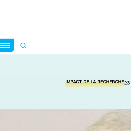
icrobiome : Un 
 du microbiome da
IMPACT DE LA RECHERCHE
23 