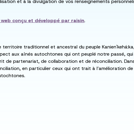
utilisation et à la divulgation de vos renseignements personne
e web conçu et développé par
raisin
.
e territoire traditionnel et ancestral du peuple Kanien'kehá
spect aux aînés autochtones qui ont peuplé notre passé, qu
rit de partenariat, de collaboration et de réconciliation. Da
ciliation, en particulier ceux qui ont trait à l’amélioration 
utochtones.