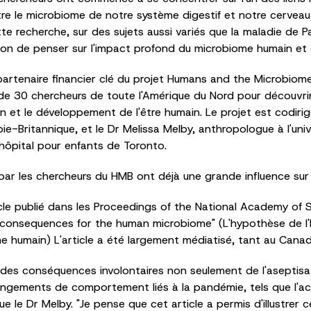
tre le microbiome de notre système digestif et notre cerveau,
tte recherche, sur des sujets aussi variés que la maladie de P
çon de penser sur l'impact profond du microbiome humain et 
artenaire financier clé du projet Humans and the Microbiome
us de 30 chercheurs de toute l'Amérique du Nord pour découvr
tion et le développement de l'être humain. Le projet est codirigé
bie-Britannique, et le Dr Melissa Melby, anthropologue à l'un
l'hôpital pour enfants de Toronto.
ar les chercheurs du HMB ont déjà une grande influence sur 
icle publié dans les Proceedings of the National Academy of S
onsequences for the human microbiome" (L'hypothèse de l'h
 humain) L'article a été largement médiatisé, tant au Canad
s des conséquences involontaires non seulement de l'aseptisa
ngements de comportement liés à la pandémie, tels que l'accès
e le Dr Melby. "Je pense que cet article a permis d'illustrer 